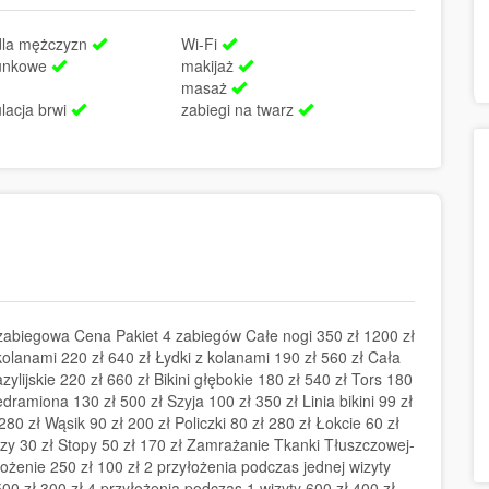
dla mężczyzn
Wi-Fi
runkowe
makijaż
masaż
lacja brwi
zabiegi na twarz
abiegowa Cena Pakiet 4 zabiegów Całe nogi 350 zł 1200 zł
kolanami 220 zł 640 zł Łydki z kolanami 190 zł 560 zł Cała
azylijskie 220 zł 660 zł Bikini głębokie 180 zł 540 zł Tors 180
ramiona 130 zł 500 zł Szyja 100 zł 350 zł Linia bikini 99 zł
80 zł Wąsik 90 zł 200 zł Policzki 80 zł 280 zł Łokcie 60 zł
szy 30 zł Stopy 50 zł 170 zł Zamrażanie Tkanki Tłuszczowej-
łożenie 250 zł 100 zł 2 przyłożenia podczas jednej wizyty
500 zł 300 zł 4 przyłożenia podczas 1 wizyty 600 zł 400 zł