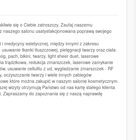
kliwie się o Ciebie zatroszczy. Zaufaj naszemu
z z naszego salonu usatysfakcjonowana poprawą swojego
 i medycyny estetycznej, między innymi z zakresu
- usuwanie tkanki tłuszczowej, pielęgnacji twarzy oraz ciała.
g, pach, bikini, twarzy, light sheer duet, laserowe
ia trądzikowa, redukcja zmarszczek, laserowe zamykanie
ków, usuwanie cellulitu z ud, wygładzanie zmarszczek - RF
y, oczyszczanie twarzy i wiele innych zabiegów
kowe które można zakupić w naszym salonie kosmetycznym.
ej wizyty otrzymują Państwo od nas kartę stałego klienta
gi. Zapraszamy do zapoznania się z naszą naprawdę