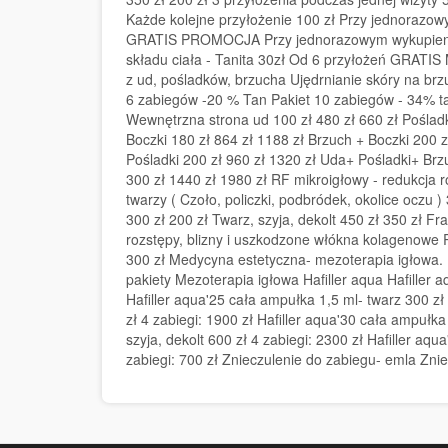
Każde kolejne przyłożenie 100 zł Przy jednorazo
GRATIS PROMOCJA Przy jednorazowym wykupieniu
składu ciała - Tanita 30zł Od 6 przyłożeń GRATIS M
z ud, pośladków, brzucha Ujędrnianie skóry na b
6 zabiegów -20 % Tan Pakiet 10 zabiegów - 34% ta
Wewnętrzna strona ud 100 zł 480 zł 660 zł Pośladki
Boczki 180 zł 864 zł 1188 zł Brzuch + Boczki 200 
Pośladki 200 zł 960 zł 1320 zł Uda+ Pośladki+ Br
300 zł 1440 zł 1980 zł RF mikroigłowy - redukcja 
twarzy ( Czoło, policzki, podbródek, okolice oczu )
300 zł 200 zł Twarz, szyja, dekolt 450 zł 350 zł 
rozstępy, blizny i uszkodzone włókna kolagenowe R
300 zł Medycyna estetyczna- mezoterapia igłowa.
pakiety Mezoterapia igłowa Hafiller aqua Hafiller a
Hafiller aqua'25 cała ampułka 1,5 ml- twarz 300 zł 
zł 4 zabiegi: 1900 zł Hafiller aqua'30 cała ampułka 
szyja, dekolt 600 zł 4 zabiegi: 2300 zł Hafiller a
zabiegi: 700 zł Znieczulenie do zabiegu- emla Zniec