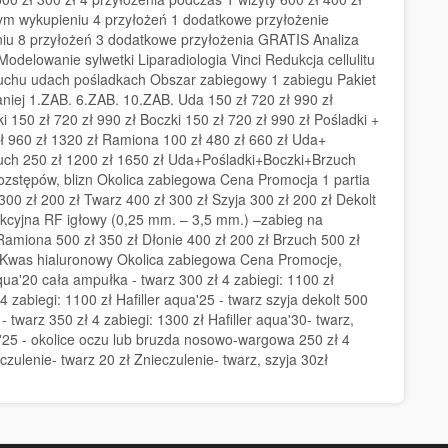
wym wykupieniu 4 przyłożeń 1 dodatkowe przyłożenie
 8 przyłożeń 3 dodatkowe przyłożenia GRATIS Analiza
odelowanie sylwetki Liparadiologia Vinci Redukcja cellulitu
rzuchu udach pośladkach Obszar zabiegowy 1 zabiegu Pakiet
niej 1.ZAB. 6.ZAB. 10.ZAB. Uda 150 zł 720 zł 990 zł
 150 zł 720 zł 990 zł Boczki 150 zł 720 zł 990 zł Pośladki +
zł 960 zł 1320 zł Ramiona 100 zł 480 zł 660 zł Uda+
zuch 250 zł 1200 zł 1650 zł Uda+Pośladki+Boczki+Brzuch
rozstępów, blizn Okolica zabiegowa Cena Promocja 1 partia
 300 zł 200 zł Twarz 400 zł 300 zł Szyja 300 zł 200 zł Dekolt
Frakcyjna RF igłowy (0,25 mm. – 3,5 mm.) –zabieg na
amiona 500 zł 350 zł Dłonie 400 zł 200 zł Brzuch 500 zł
 Kwas hialuronowy Okolica zabiegowa Cena Promocje,
qua'20 cała ampułka - twarz 300 zł 4 zabiegi: 1100 zł
4 zabiegi: 1100 zł Hafiller aqua'25 - twarz szyja dekolt 500
- twarz 350 zł 4 zabiegi: 1300 zł Hafiller aqua'30- twarz,
qua'25 - okolice oczu lub bruzda nosowo-wargowa 250 zł 4
zulenie- twarz 20 zł Znieczulenie- twarz, szyja 30zł