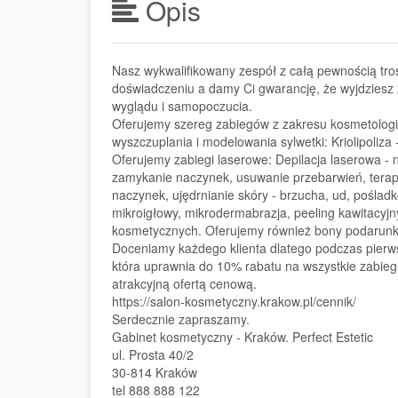
Opis
Nasz wykwalifikowany zespół z całą pewnością tros
doświadczeniu a damy Ci gwarancję, że wyjdzies
wyglądu i samopoczucia.
Oferujemy szereg zabiegów z zakresu kosmetologii
wyszczuplania i modelowania sylwetki: Kriolipoliza 
Oferujemy zabiegi laserowe: Depilacja laserowa - nó
zamykanie naczynek, usuwanie przebarwień, terap
naczynek, ujędrnianie skóry - brzucha, ud, poślad
mikroigłowy, mikrodermabrazja, peeling kawitacyjn
kosmetycznych. Oferujemy również bony podarun
Doceniamy każdego klienta dlatego podczas pierwsz
która uprawnia do 10% rabatu na wszystkie zabie
atrakcyjną ofertą cenową.
https://salon-kosmetyczny.krakow.pl/cennik/
Serdecznie zapraszamy.
Gabinet kosmetyczny - Kraków. Perfect Estetic
ul. Prosta 40/2
30-814 Kraków
tel 888 888 122