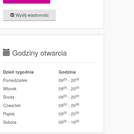
Wyślij wiadomość
Godziny otwarcia
Dzień tygodnia
Godzina
00
00
Poniedziałek
09
- 20
00
00
Wtorek
09
- 20
00
00
Środa
09
- 20
00
00
Czwartek
09
- 20
00
00
Piątek
09
- 20
00
00
Sobota
09
- 16