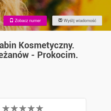
Zobacz numer
Wyślij wiadomość
Gabin Kosmetyczny.
eżanów - Prokocim.