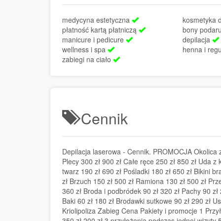
medycyna estetyczna
kosmetyka 
płatność kartą płatniczą
bony poda
manicure i pedicure
depilacja
wellness i spa
henna i regu
zabiegi na ciało
Cennik
Depilacja laserowa - Cennik. PROMOCJA Okolica z
Plecy 300 zł 900 zł Całe ręce 250 zł 850 zł Uda z 
twarz 190 zł 690 zł Pośladki 180 zł 650 zł Bikini br
zł Brzuch 150 zł 500 zł Ramiona 130 zł 500 zł Przed
360 zł Broda i podbródek 90 zł 320 zł Pachy 90 zł 2
Baki 60 zł 180 zł Brodawki sutkowe 90 zł 290 zł U
Kriolipoliza Zabieg Cena Pakiety i promocje 1 Przy
350 zł 200 zł 3 przyłożenia podczas jednej wizyty 