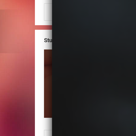
Numer Telefonu
Zobacz numer
Studio Urody La-di-da
Numer Telefonu