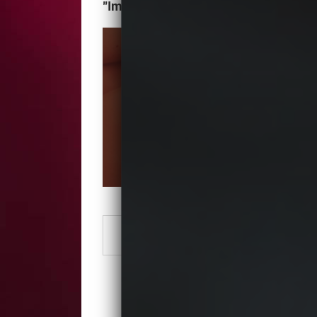
"Image" Salon Fryzjersko-Kosmetycz
Numer Telefonu
Zobacz numer
1
2
3