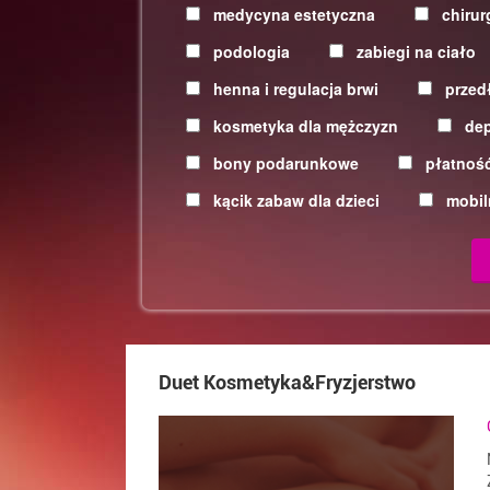
medycyna estetyczna
chirur
podologia
zabiegi na ciało
henna i regulacja brwi
przed
kosmetyka dla mężczyzn
dep
bony podarunkowe
płatność
kącik zabaw dla dzieci
mobil
Duet Kosmetyka&Fryzjerstwo