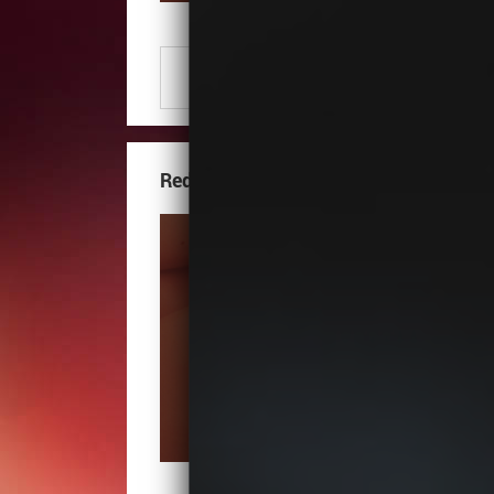
Numer Telefonu
Zobacz numer
Red Cosmetics Studio Magdalena Szc