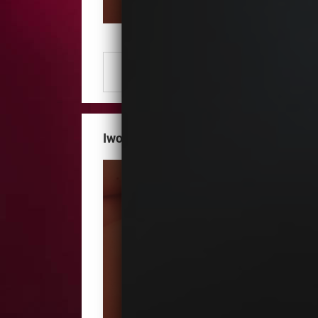
Numer Telefonu
Zobacz numer
Iwona Stromecka gabinet kosmetycz