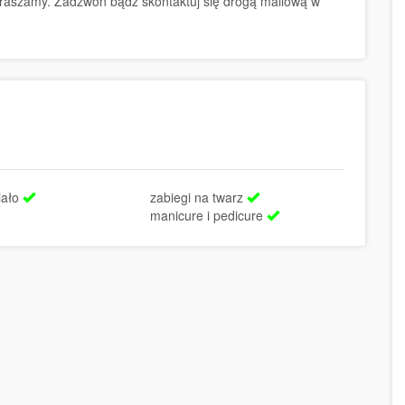
epraszamy. Zadzwoń bądź skontaktuj się drogą mailową w
iało
zabiegi na twarz
manicure i pedicure