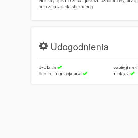
Niestety opis nie został jeszcze uzupełniony, prz
celu zapoznania się z ofertą.
Udogodnienia
depilacja
zabiegi na c
henna i regulacja brwi
makijaż