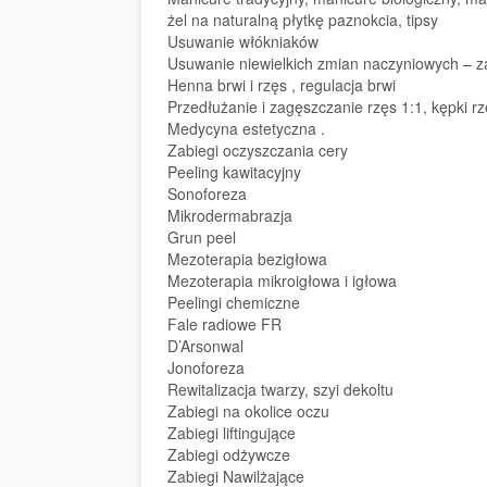
żel na naturalną płytkę paznokcia, tipsy
Usuwanie włókniaków
Usuwanie niewielkich zmian naczyniowych – 
Henna brwi i rzęs , regulacja brwi
Przedłużanie i zagęszczanie rzęs 1:1, kępki r
Medycyna estetyczna .
Zabiegi oczyszczania cery
Peeling kawitacyjny
Sonoforeza
Mikrodermabrazja
Grun peel
Mezoterapia bezigłowa
Mezoterapia mikroigłowa i igłowa
Peelingi chemiczne
Fale radiowe FR
D’Arsonwal
Jonoforeza
Rewitalizacja twarzy, szyi dekoltu
Zabiegi na okolice oczu
Zabiegi liftingujące
Zabiegi odżywcze
Zabiegi Nawilżające