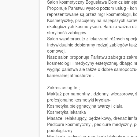
Salon kosmetyczny Bogusława Domicz istnieje
Proponuje Państwu wysoki poziom usług - ko
reprezentowane są przez mgr kosmetologii, ko
Kosmetyczkę, pracujemy na najlepszych spr
ekologicznych kosmetykach. Bardzo ważna dla 
sterylność zabiegów.
Salon współpracuje z lekarzami różnych specjal
Indywidualnie dobieramy rodzaj zabiegów takż
domowej.
Nasz salon proponuje Państwu zabiegi z zakre
kosmetologii i medycyny estetycznej, dbając ni
wygląd państwa ale także o dobre samopoczuc
kameralnej atmosferze .
Zakres usług to ;
Makijaż permamentny , dzienny, wieczorowy, 
profesjonalne kosmetyki kryolan-
Kosmetyka pielęgnacyjna twarzy i ciała
Kosmetyka lekarska
Masaże; relaksujący, pędzelkowy, drenaż limf
Pedicure kosmetyczny , pedicure medyczny, p
podologiczny
Manicure tradycyjny, manicure biologiczny, m