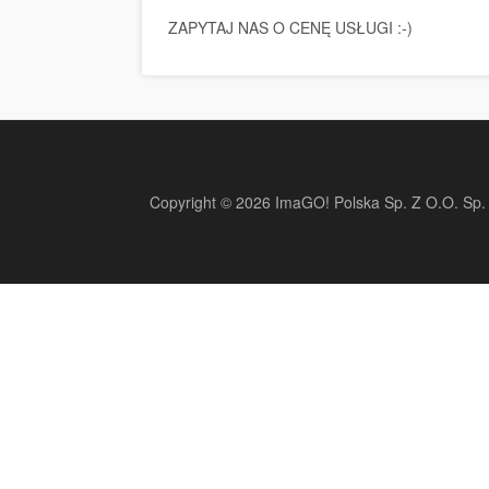
ZAPYTAJ NAS O CENĘ USŁUGI :-)
Copyright © 2026 ImaGO! Polska Sp. Z O.O. Sp. 