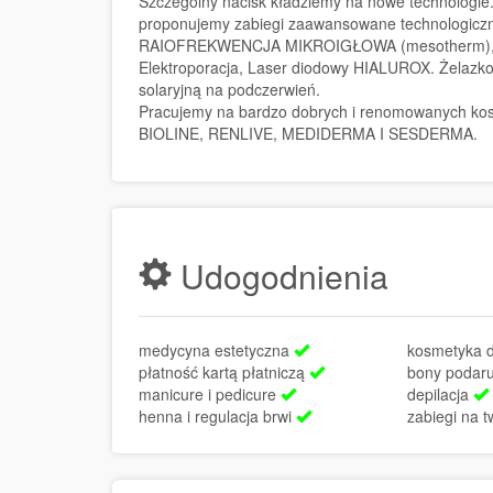
Szczególny nacisk kładziemy na nowe technologie. T
proponujemy zabiegi zaawansowane technologiczn
RAIOFREKWENCJA MIKROIGŁOWA (mesotherm), Mez
Elektroporacja, Laser diodowy HIALUROX. Żelazko 
solaryjną na podczerwień.
Pracujemy na bardzo dobrych i renomowanych k
BIOLINE, RENLIVE, MEDIDERMA I SESDERMA.
Udogodnienia
medycyna estetyczna
kosmetyka 
płatność kartą płatniczą
bony poda
manicure i pedicure
depilacja
henna i regulacja brwi
zabiegi na 