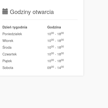
Godziny otwarcia
Dzień tygodnia
Godzina
00
00
Poniedziałek
10
- 18
00
00
Wtorek
10
- 18
00
00
Środa
10
- 18
00
00
Czwartek
10
- 18
00
00
Piątek
10
- 18
00
00
Sobota
09
- 14