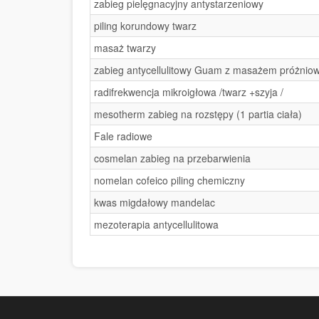
zabieg pielęgnacyjny antystarzeniowy
piling korundowy twarz
masaż twarzy
zabieg antycellulitowy Guam z masażem próżnio
radifrekwencja mikroigłowa /twarz +szyja /
mesotherm zabieg na rozstępy (1 partia ciała)
Fale radiowe
cosmelan zabieg na przebarwienia
nomelan cofeico piling chemiczny
kwas migdałowy mandelac
mezoterapia antycellulitowa