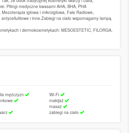
ak, że obok tradycyjnej kosmetyki twarzy i ciała,
ie: Pilingi medyczne kwasami AHA, BHA, PHA
oterapia igłowa i mikroigłowa, Fale Radiowe,
antycellulitowe i inne.Zabiegi na ciało wspomagamy lampą
osmetykach i dermokosmetykach: MESOESTETIC, FILORGA,
dla mężczyzn
Wi-Fi
runkowe
makijaż
masaż
twarz
zabiegi na ciało