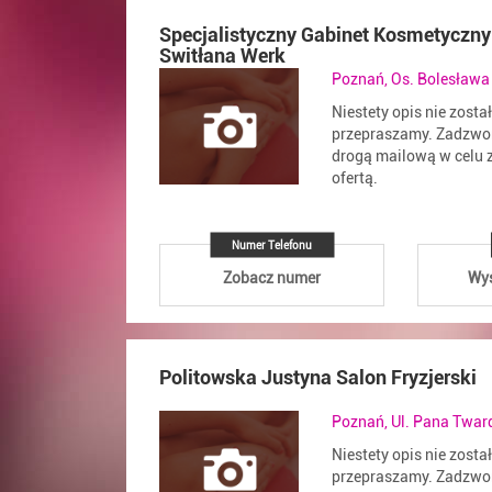
Specjalistyczny Gabinet Kosmetyczny
Switłana Werk
Poznań, Os. Bolesława
Niestety opis nie zosta
przepraszamy. Zadzwoń
drogą mailową w celu z
ofertą.
Numer Telefonu
Zobacz numer
Wyś
Politowska Justyna Salon Fryzjerski
Poznań, Ul. Pana Twar
Niestety opis nie zosta
przepraszamy. Zadzwoń