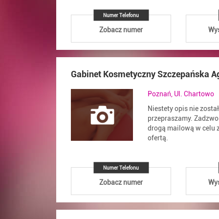
Numer Telefonu
Zobacz numer
Wyś
Gabinet Kosmetyczny Szczepańska A
Poznań, Ul. Chartowo
Niestety opis nie zosta
przepraszamy. Zadzwoń
drogą mailową w celu z
ofertą.
Numer Telefonu
Zobacz numer
Wyś