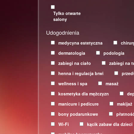
Tylko otwarte
salony
Udogodnienia
medycyna estetyczna
chirur
dermatologia
podologia
zabiegi na ciało
zabiegi na t
henna i regulacja brwi
przed
wellness i spa
masaż
kosmetyka dla mężczyzn
dep
manicure i pedicure
makijaż
bony podarunkowe
płatność
Wi-Fi
kącik zabaw dla dzieci