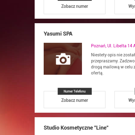
Zobacz numer
Wyś
Yasumi SPA
Poznań, Ul. Libelta 14 
Niestety opis nie zosta
przepraszamy. Zadzwoń
drogą mailową w celu z
ofertą.
Numer Telefonu
Zobacz numer
Wyś
Studio Kosmetyczne "Line"