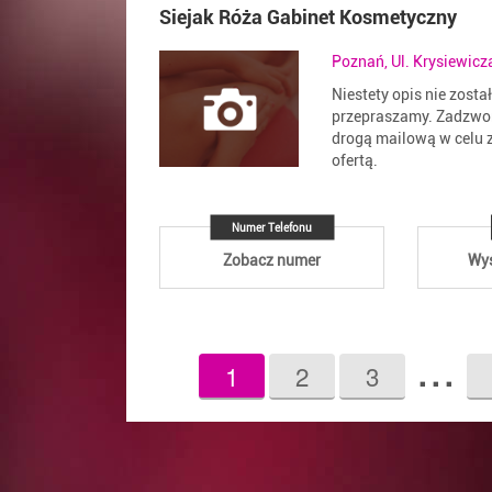
Siejak Róża Gabinet Kosmetyczny
Poznań, Ul. Krysiewicz
Niestety opis nie zosta
przepraszamy. Zadzwoń
drogą mailową w celu z
ofertą.
Numer Telefonu
Zobacz numer
Wyś
...
1
2
3