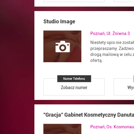
Studio Image
Poznań, Ul. Żniwna 3
Niestety opis nie zosta
przepraszamy. Zadzwoń
drogą mailową w celu z
ofertą.
Numer Telefonu
Zobacz numer
Wyś
"Gracja" Gabinet Kosmetyczny Danuta
Poznań, Os. Kosmonau