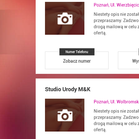
Poznań, Ul. Wierzbięci
Niestety opis nie zosta
przepraszamy. Zadzwoń
drogą mailową w celu z
ofertą.
Numer Telefonu
Zobacz numer
Wyś
Studio Urody M&K
Poznań, Ul. Wolbromsk
Niestety opis nie zosta
przepraszamy. Zadzwoń
drogą mailową w celu z
ofertą.