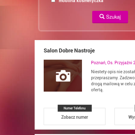
mobilna kosmetyczka
Szukaj
Salon Dobre Nastroje
Poznań, Os. Przyjaźni 2
Niestety opis nie zosta
przepraszamy. Zadzwoń
drogą mailową w celu z
ofertą.
Numer Telefonu
Zobacz numer
Wyś