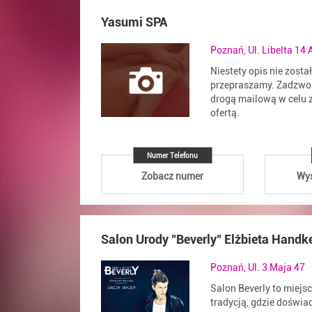
Yasumi SPA
Poznań, Ul. Libelta 14 
Niestety opis nie zosta
przepraszamy. Zadzwoń
drogą mailową w celu z
ofertą.
Numer Telefonu
Zobacz numer
Wyś
Salon Urody "Beverly" Elżbieta Handk
Poznań, Ul. 3 Maja 47
Salon Beverly to miejsc
tradycją, gdzie doświa