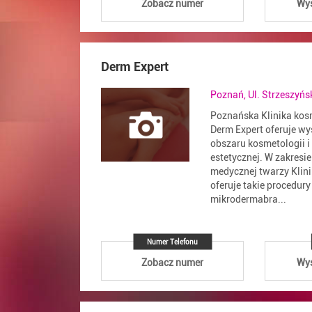
Zobacz numer
Wyś
Derm Expert
Poznań, Ul. Strzeszyńs
Poznańska Klinika kosm
Derm Expert oferuje wys
obszaru kosmetologii 
estetycznej. W zakresi
medycznej twarzy Klini
oferuje takie procedury
mikrodermabra...
Numer Telefonu
Zobacz numer
Wyś