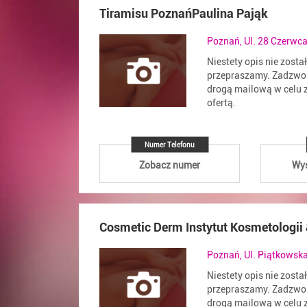
Tiramisu PoznańPaulina Pająk
Poznań, Ul. 28 Czerwca
Niestety opis nie zosta
przepraszamy. Zadzwoń
drogą mailową w celu z
ofertą.
Numer Telefonu
Zobacz numer
Wyś
Cosmetic Derm Instytut Kosmetologii
Poznań, Ul. Piątkowsk
Niestety opis nie zosta
przepraszamy. Zadzwoń
drogą mailową w celu z