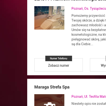
Poznań, Os. Tysiącleci
Pomożemy przywrócić 
Twojej skórze, a dzięki
zachowasz młodość i a
Umów się na bezpłatne
kosmetologiczne, na kt
pielęgnować skórę, jaki
są dla Ciebie...
Numer Telefonu
Zobacz numer
Wyś
Maraga Strefa Spa
Poznań, Ul. Teofila Ma
Niestety opis nie zosta