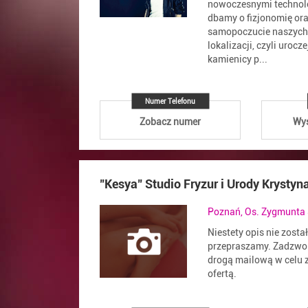
nowoczesnymi technol
dbamy o fizjonomię or
samopoczucie naszych 
lokalizacji, czyli urocze
kamienicy p...
Numer Telefonu
Zobacz numer
Wyś
"Kesya" Studio Fryzur i Urody Krysty
Poznań, Os. Zygmunta 
Niestety opis nie zosta
przepraszamy. Zadzwoń
drogą mailową w celu z
ofertą.