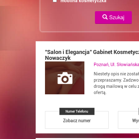
mobilna kosmetyczka
Szukaj
"Salon i Elegancja" Gabinet Kosmety
Nowaczyk
Poznań, Ul. Słowiańsk
Niestety opis nie zosta
przepraszamy. Zadzwoń
drogą mailową w celu z
ofertą.
Numer Telefonu
Zobacz numer
Wyś