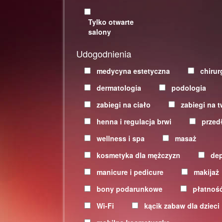
Tylko otwarte
salony
Udogodnienia
medycyna estetyczna
chirur
dermatologia
podologia
zabiegi na ciało
zabiegi na t
henna i regulacja brwi
przed
wellness i spa
masaż
kosmetyka dla mężczyzn
dep
manicure i pedicure
makijaż
bony podarunkowe
płatność
Wi-Fi
kącik zabaw dla dzieci