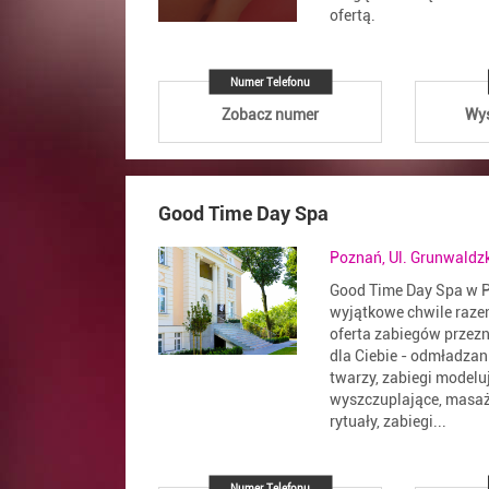
ofertą.
Numer Telefonu
Zobacz numer
Wyś
Good Time Day Spa
Poznań, Ul. Grunwaldz
Good Time Day Spa w P
wyjątkowe chwile raze
oferta zabiegów przez
dla Ciebie - odmładzani
twarzy, zabiegi modeluj
wyszczuplające, masaże
rytuały, zabiegi...
Numer Telefonu