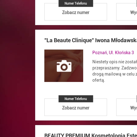
Numer Telefonu
Zobacz numer
Wyś
"La Beaute Clinique" Iwona Młodawsk
Poznań, Ul. Kłońska 3
Niestety opis nie zosta
przepraszamy. Zadzwoń
drogą mailową w celu z
ofertą.
Numer Telefonu
Zobacz numer
Wyś
BEAUTY PREMIUM Kosmetologia Este