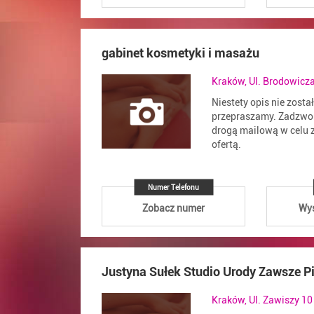
gabinet kosmetyki i masażu
Kraków, Ul. Brodowicz
Niestety opis nie zosta
przepraszamy. Zadzwoń
drogą mailową w celu z
ofertą.
Numer Telefonu
Zobacz numer
Wyś
Justyna Sułek Studio Urody Zawsze P
Kraków, Ul. Zawiszy 10