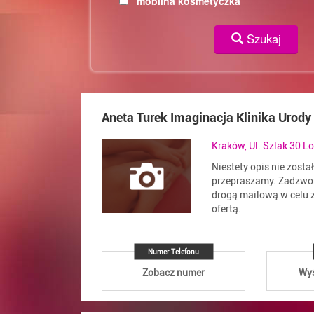
mobilna kosmetyczka
Szukaj
Aneta Turek Imaginacja Klinika Urody
Kraków, Ul. Szlak 30 Lo
Niestety opis nie zosta
przepraszamy. Zadzwoń
drogą mailową w celu z
ofertą.
Numer Telefonu
Zobacz numer
Wyś