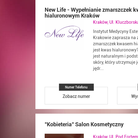
New Life - Wypełnianie zmarszczek 
hialuronowym Kraków
Kraków, Ul. Kluczborsk
Instytut Medycyny Este
Krakowie zaprasza na 
zmarszczek kwasem h
jest kwas hialuronowy
jest naturalnym i pod
skóry, który utrzymuje 
jędr...
Numer Telefonu
Zobacz numer
Wyś
"Kobieteria" Salon Kosmetyczny
Kraków, Ul. Pod Fortem