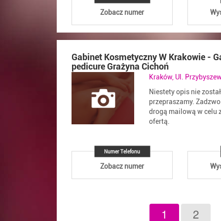
Zobacz numer
Wyś
Gabinet Kosmetyczny W Krakowie - G
pedicure Grażyna Cichoń
Kraków, Ul. Przybysze
Niestety opis nie zosta
przepraszamy. Zadzwoń
drogą mailową w celu z
ofertą.
Numer Telefonu
Zobacz numer
Wyś
1
2