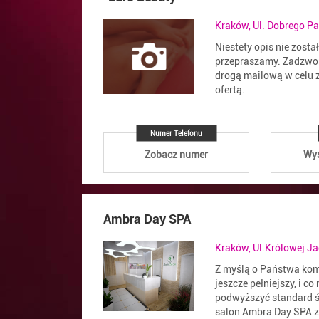
Kraków, Ul. Dobrego Pa
Niestety opis nie zosta
przepraszamy. Zadzwoń
drogą mailową w celu z
ofertą.
Numer Telefonu
Zobacz numer
Wyś
Ambra Day SPA
Kraków, Ul.Królowej J
Z myślą o Państwa komf
jeszcze pełniejszy, i co
podwyższyć standard ś
salon Ambra Day SPA zm