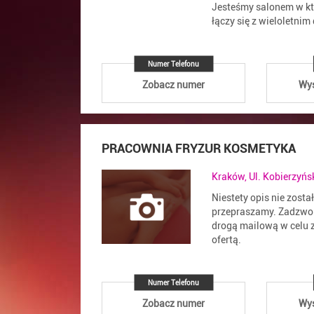
Jesteśmy salonem w k
łączy się z wieloletni
Numer Telefonu
Zobacz numer
Wyś
PRACOWNIA FRYZUR KOSMETYKA
Kraków, Ul. Kobierzyńs
Niestety opis nie zosta
przepraszamy. Zadzwoń
drogą mailową w celu z
ofertą.
Numer Telefonu
Zobacz numer
Wyś