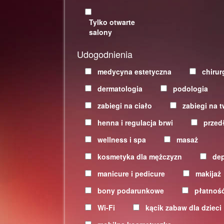
Tylko otwarte
salony
Udogodnienia
medycyna estetyczna
chirur
dermatologia
podologia
zabiegi na ciało
zabiegi na t
henna i regulacja brwi
przed
wellness i spa
masaż
kosmetyka dla mężczyzn
dep
manicure i pedicure
makijaż
bony podarunkowe
płatność
Wi-Fi
kącik zabaw dla dzieci