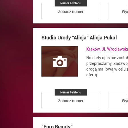
Numer Telefonu
Zobacz numer
Wyś
Studio Urody "Alicja" Alicja Pukal
Kraków, Ul. Wrocławsk
Niestety opis nie zosta
przepraszamy. Zadzwoń
drogą mailową w celu z
ofertą.
Numer Telefonu
Zobacz numer
Wyś
"Euro Beauty"