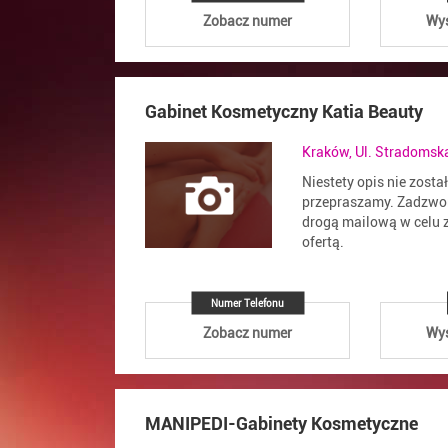
Zobacz numer
Wyś
Gabinet Kosmetyczny Katia Beauty
Kraków, Ul. Stradomsk
Niestety opis nie zosta
przepraszamy. Zadzwoń
drogą mailową w celu z
ofertą.
Numer Telefonu
Zobacz numer
Wyś
MANIPEDI-Gabinety Kosmetyczne