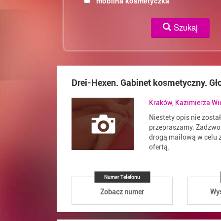
mobilna kosmetyczka
Szukaj
Drei-Hexen. Gabinet kosmetyczny. Gł
Kraków, Kazimierza Wi
Niestety opis nie zosta
przepraszamy. Zadzwoń
drogą mailową w celu z
ofertą.
Numer Telefonu
Zobacz numer
Wyś