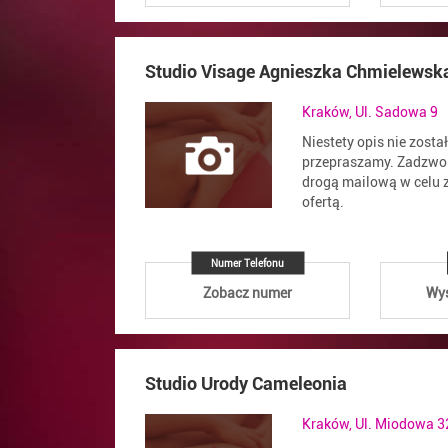
Studio Visage Agnieszka Chmielewsk
Kraków, Ul. Sadowa 9
Niestety opis nie zosta
przepraszamy. Zadzwoń
drogą mailową w celu z
ofertą.
Numer Telefonu
Zobacz numer
Wyś
Studio Urody Cameleonia
Kraków, Ul. Miodowa 3