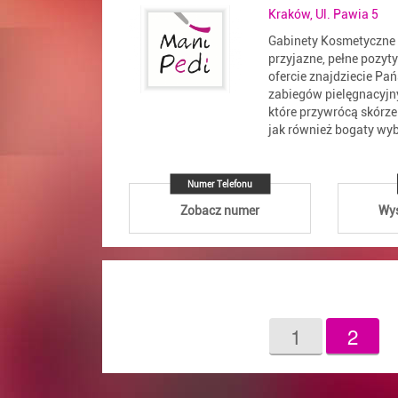
Kraków, Ul. Pawia 5
Gabinety Kosmetyczne
przyjazne, pełne pozyt
ofercie znajdziecie Pa
zabiegów pielęgnacyjny
które przywrócą skórz
jak również bogaty wyb
Numer Telefonu
Zobacz numer
Wyś
1
2