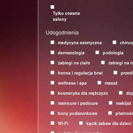
Tylko otwarte
salony
Udogodnienia
medycyna estetyczna
chirur
dermatologia
podologia
zabiegi na ciało
zabiegi na t
henna i regulacja brwi
przed
wellness i spa
masaż
kosmetyka dla mężczyzn
dep
manicure i pedicure
makijaż
bony podarunkowe
płatność
Wi-Fi
kącik zabaw dla dzieci