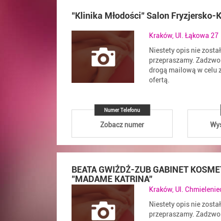
"Klinika Młodości" Salon Fryzjersko
Kraków, Ul. Łąkowa 27
Niestety opis nie zosta
przepraszamy. Zadzwoń
drogą mailową w celu z
ofertą.
Numer Telefonu
Zobacz numer
Wyś
BEATA GWIŻDŻ-ZUB GABINET KOSM
"MADAME KATRINA"
Kraków, Ul. Chmieleni
Niestety opis nie zosta
przepraszamy. Zadzwoń