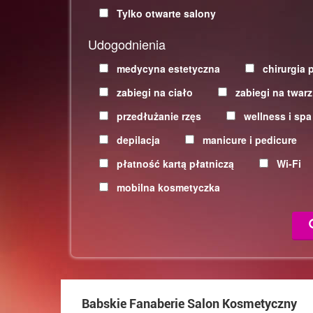
Tylko otwarte salony
Udogodnienia
medycyna estetyczna
chirurgia 
zabiegi na ciało
zabiegi na twarz
przedłużanie rzęs
wellness i spa
depilacja
manicure i pedicure
płatność kartą płatniczą
Wi-Fi
mobilna kosmetyczka
Babskie Fanaberie Salon Kosmetyczny