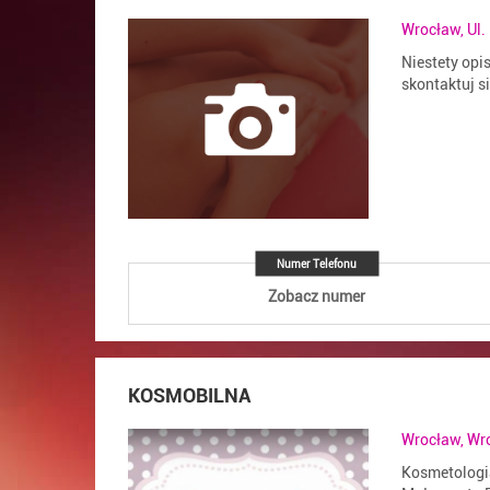
Wrocław, Ul.
Niestety opi
skontaktuj s
Numer Telefonu
Zobacz numer
KOSMOBILNA
Wrocław, Wr
Kosmetologi