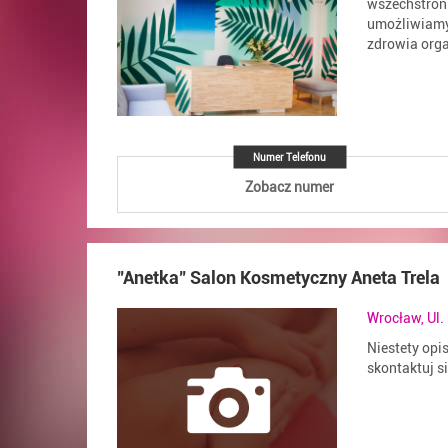
wszechstron
umożliwiamy
zdrowia orga
Numer Telefonu
Zobacz numer
"Anetka" Salon Kosmetyczny Aneta Trela
Wrocław, Ul.
Niestety opi
skontaktuj s