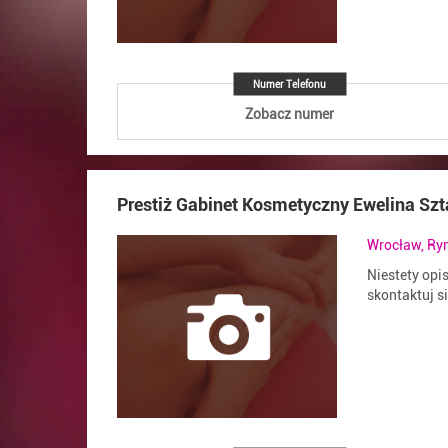
Numer Telefonu
Zobacz numer
Prestiż Gabinet Kosmetyczny Ewelina Sz
Wrocław, Ryn
Niestety opi
skontaktuj s